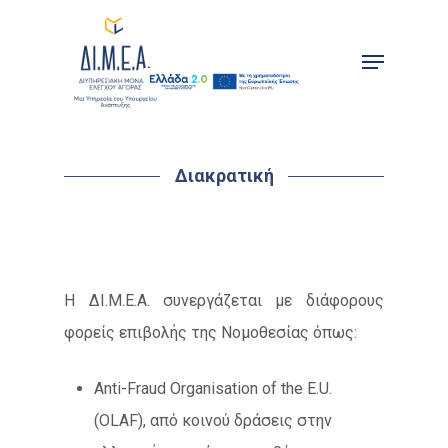
Skip
to
Menu
main
content
Διακρατική
Η ΔΙ.Μ.Ε.Α. συνεργάζεται με διάφορους
φορείς επιβολής της Νομοθεσίας όπως:
Anti-Fraud Organisation of the E.U.
(OLAF), από κοινού δράσεις στην