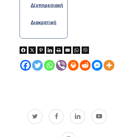
Δϊυπηρεσιακή
Διακρατική
twitter
facebook
linkedin
youtube
instagram