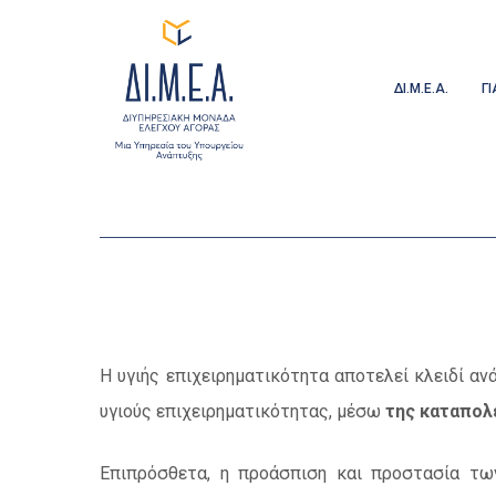
Skip
to
main
ΔΙ.Μ.Ε.Α.
Γ
content
Η υγιής επιχειρηματικότητα αποτελεί κλειδί αν
υγιούς επιχειρηματικότητας, μέσω
της καταπολ
Επιπρόσθετα, η προάσπιση και προστασία των