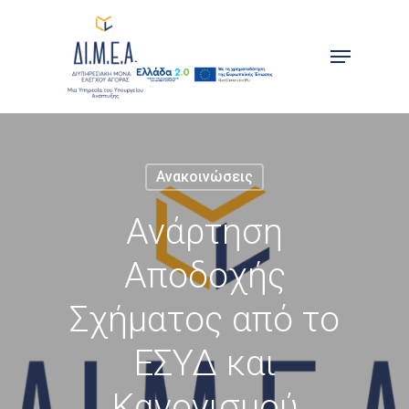
Skip
to
Menu
main
content
Ανακοινώσεις
Ανάρτηση
Αποδοχής
Σχήματος από το
ΕΣΥΔ και
Κανονισμού