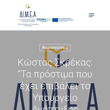
Skip
to
Menu
main
content
Ανακοινώσεις
Κώστας Σκρέκας:
“Τα πρόστιμα που
έχει επιβάλει το
Υπουργείο
Ανάπτυξης