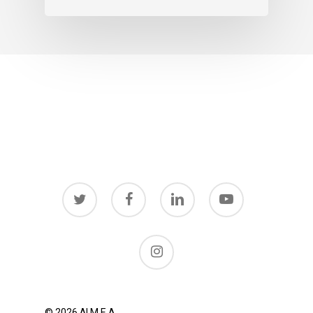
twitter
facebook
linkedin
youtube
instagram
© 2026 ΔΙ.Μ.Ε.Α..