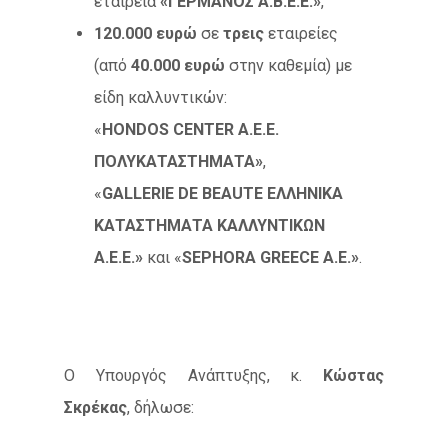
εταιρεία
«ΓΕΡΜΑΝΟΣ Α.Β.Ε.Ε.»
,
120.000 ευρώ
σε
τρεις
εταιρείες
(από
40.000 ευρώ
στην καθεμία) με
είδη καλλυντικών:
«
HONDOS
CENTER
Α.Ε.Ε.
ΠΟΛΥΚΑΤΑΣΤΗΜΑΤΑ»
,
«
GALLERIE
DE
BEAUTE
ΕΛΛΗΝΙΚΑ
ΚΑΤΑΣΤΗΜΑΤΑ ΚΑΛΛΥΝΤΙΚΩΝ
Α.Ε.Ε.»
και «
SEPHORA
GREECE
A
.
E
.»
.
O Υπουργός Ανάπτυξης, κ.
Κώστας
Σκρέκας
, δήλωσε: