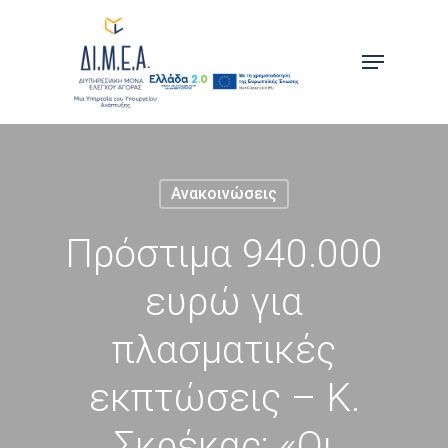
Skip
to
Menu
main
content
Ανακοινώσεις
Πρόστιμα 940.000
ευρώ για
πλασματικές
εκπτώσεις – Κ.
Σκρέκας: «Οι