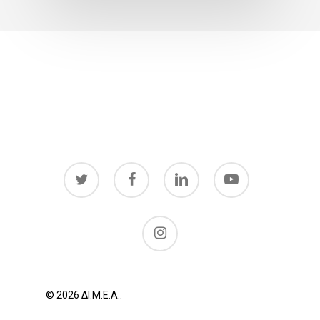
twitter
facebook
linkedin
youtube
instagram
© 2026 ΔΙ.Μ.Ε.Α..