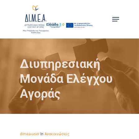
Skip
to
Menu
main
content
Διυπηρεσιακή
Μονάδα Ελέγχου
Αγοράς
dimea-user
In
Ανακοινώσεις