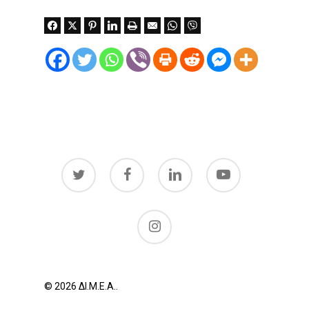
twitter
facebook
linkedin
youtube
instagram
© 2026 ΔΙ.Μ.Ε.Α..